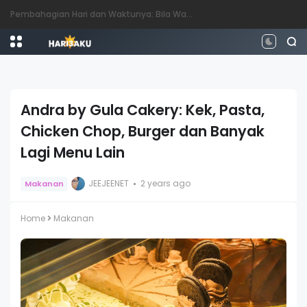
Perbezaan antara Mahasiswa, Mahasiswi, Graduan, Siswazah, Pascasiswazah, Doktor dan Pascakedoktoran
Andra by Gula Cakery: Kek, Pasta,
Chicken Chop, Burger dan Banyak
Lagi Menu Lain
JEEJEENET
2 years ago
Makanan
Home
Makanan