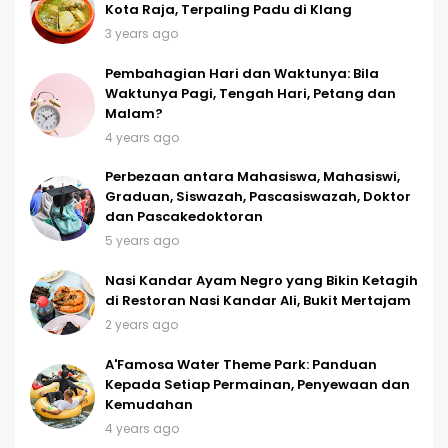
Kota Raja, Terpaling Padu di Klang
3 years ago
Pembahagian Hari dan Waktunya: Bila
Waktunya Pagi, Tengah Hari, Petang dan
Malam?
4 years ago
Perbezaan antara Mahasiswa, Mahasiswi,
Graduan, Siswazah, Pascasiswazah, Doktor
dan Pascakedoktoran
5 years ago
Nasi Kandar Ayam Negro yang Bikin Ketagih
di Restoran Nasi Kandar Ali, Bukit Mertajam
2 years ago
A'Famosa Water Theme Park: Panduan
Kepada Setiap Permainan, Penyewaan dan
Kemudahan
4 years ago