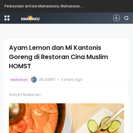
Nasi Kandar Ayam Negro yang Bikin Ketagih di Restoran Nasi Kandar Ali, Bukit Mertajam
Ayam Lemon dan Mi Kantonis
Goreng di Restoran Cina Muslim
HOMST
JEEJEENET
3 years ago
Makanan
Home
Makanan