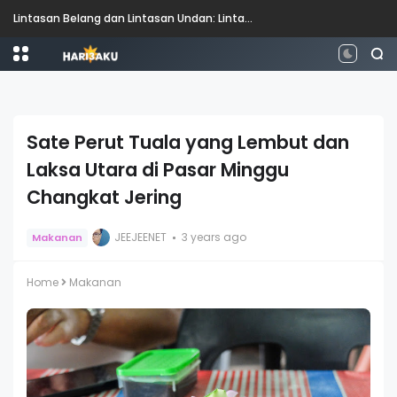
A'Famosa Water Theme Park: Panduan Kepada Setiap Permainan, Penyewaan dan Kemudahan
Sate Perut Tuala yang Lembut dan
Laksa Utara di Pasar Minggu
Changkat Jering
JEEJEENET
3 years ago
Makanan
Home
Makanan