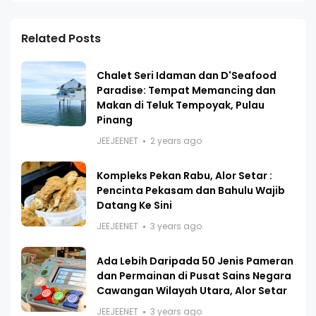
Related Posts
Chalet Seri Idaman dan D'Seafood
Paradise: Tempat Memancing dan
Makan di Teluk Tempoyak, Pulau
Pinang
JEEJEENET
2 years ago
Kompleks Pekan Rabu, Alor Setar :
Pencinta Pekasam dan Bahulu Wajib
Datang Ke Sini
JEEJEENET
3 years ago
Ada Lebih Daripada 50 Jenis Pameran
dan Permainan di Pusat Sains Negara
Cawangan Wilayah Utara, Alor Setar
JEEJEENET
3 years ago