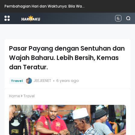
Perbezaan antara Mahasiswa, Mahasiswi, Graduan, Siswazah, Pascasiswazah, Doktor dan Pascakedoktoran
Pasar Payang dengan Sentuhan dan
Wajah Baharu. Lebih Bersih, Kemas
dan Teratur.
JEEJEENET
6 years ago
Travel
Home
Travel