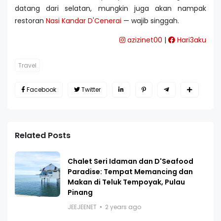
datang dari selatan, mungkin juga akan nampak
restoran
Nasi Kandar D'Cenerai
— wajib singgah.
azizinet00
|
Hari3aku
Travel
Facebook
Twitter
Related Posts
Chalet Seri Idaman dan D'Seafood
Paradise: Tempat Memancing dan
Makan di Teluk Tempoyak, Pulau
Pinang
JEEJEENET
2 years ago