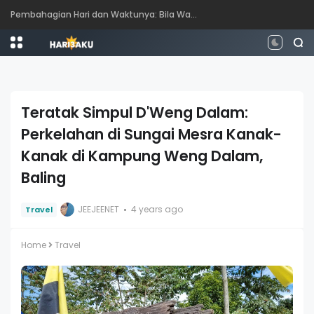
Perbezaan antara Mahasiswa, Mahasiswi, Graduan, Siswazah, Pascasiswazah, Doktor dan Pascakedoktoran
Teratak Simpul D'Weng Dalam:
Perkelahan di Sungai Mesra Kanak-
Kanak di Kampung Weng Dalam,
Baling
JEEJEENET
4 years ago
Travel
Home
Travel