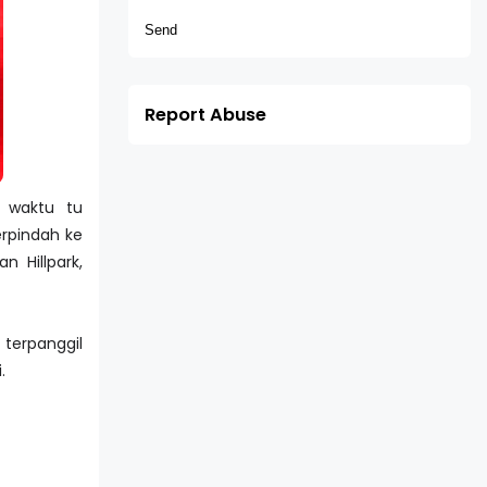
Report Abuse
 waktu tu
erpindah ke
n Hillpark,
 terpanggil
.