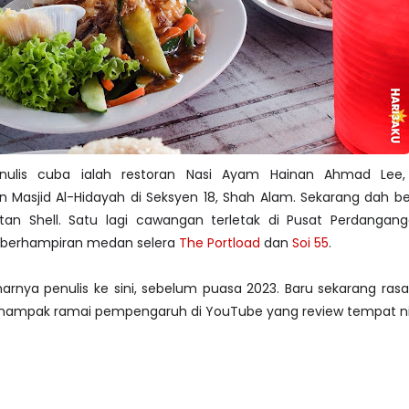
nulis cuba ialah restoran Nasi Ayam Hainan Ahmad Lee,
 Masjid Al-Hidayah di Seksyen 18, Shah Alam. Sekarang dah b
tan Shell. Satu lagi cawangan terletak di Pusat Perdanganga
 berhampiran medan selera
The Portload
dan
Soi 55
.
rnya penulis ke sini, sebelum puasa 2023. Baru sekarang rasa
ab nampak ramai pempengaruh di YouTube yang review tempat ni