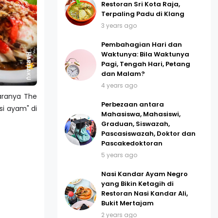
Restoran Sri Kota Raja,
Terpaling Padu di Klang
3 years ago
Pembahagian Hari dan
Waktunya: Bila Waktunya
Pagi, Tengah Hari, Petang
dan Malam?
4 years ago
taranya The
Perbezaan antara
si ayam" di
Mahasiswa, Mahasiswi,
Graduan, Siswazah,
Pascasiswazah, Doktor dan
Pascakedoktoran
5 years ago
Nasi Kandar Ayam Negro
yang Bikin Ketagih di
Restoran Nasi Kandar Ali,
Bukit Mertajam
2 years ago