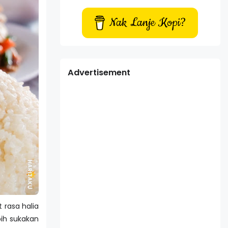
Nak Lanje Kopi?
Advertisement
 rasa halia
bih sukakan