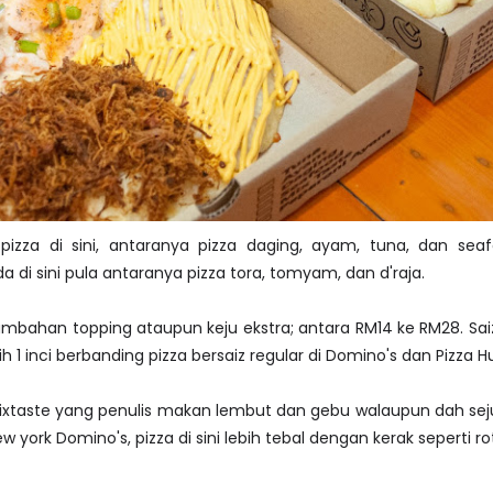
pizza di sini, antaranya pizza daging, ayam, tuna, dan sea
a di sini pula antaranya pizza tora, tomyam, dan d'raja.
ambahan topping ataupun keju ekstra; antara RM14 ke RM28. Saiz
ih 1 inci berbanding pizza bersaiz regular di Domino's dan Pizza Hu
ixtaste yang penulis makan lembut dan gebu walaupun dah sej
 york Domino's, pizza di sini lebih tebal dengan kerak seperti rot