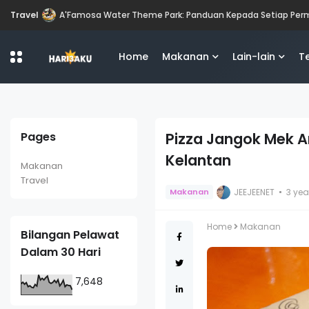
Travel
Chalet Seri Idaman dan D'Seafood Paradise: Tempat Mema
Home
Makanan
Lain-lain
T
Pages
Pizza Jangok Mek An
Kelantan
Makanan
Travel
JEEJEENET
3 ye
Makanan
Home
Makanan
Bilangan Pelawat
Dalam 30 Hari
7,648