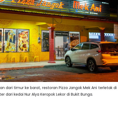
n dari timur ke barat, restoran Pizza Jangok Mek Ani terletak di 
er dari kedai Nur Alya Keropok Lekor di Bukit Bunga.