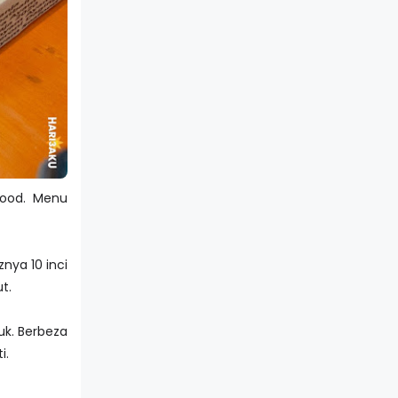
food. Menu
nya 10 inci
t.
uk. Berbeza
i.