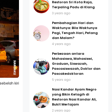
Restoran Sri Kota Raja,
Terpaling Padu di Klang
3 years ago
Pembahagian Hari dan
Waktunya: Bila Waktunya
Pagi, Tengah Hari, Petang
dan Malam?
4 years ago
Perbezaan antara
Mahasiswa, Mahasiswi,
Graduan, Siswazah,
Pascasiswazah, Doktor dan
Pascakedoktoran
5 years ago
sebelah kiri
Nasi Kandar Ayam Negro
yang Bikin Ketagih di
Restoran Nasi Kandar Ali,
Bukit Mertajam
2 years ago