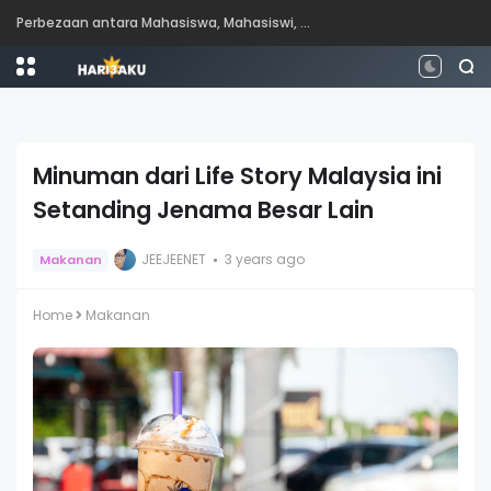
Perbezaan antara Mahasiswa, Mahasiswi, Graduan, Siswazah, Pascasiswazah, Doktor dan Pascakedoktoran
Minuman dari Life Story Malaysia ini
Setanding Jenama Besar Lain
JEEJEENET
3 years ago
Makanan
Home
Makanan