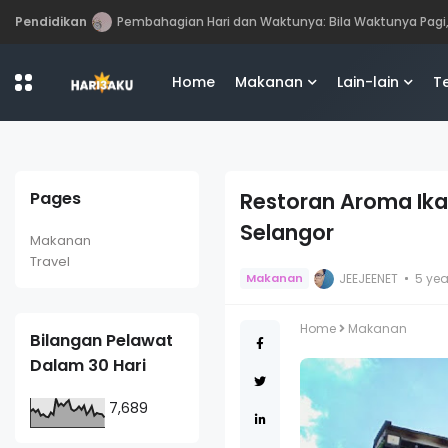
Pendidikan
Perbezaan antara Mahasiswa, Mahasiswi, Graduan, S
Home
Makanan
Lain-lain
T
Pages
Restoran Aroma Ika
Selangor
Makanan
Travel
JEEJEENET
5 ye
Makanan
Home
Makanan
Bilangan Pelawat
Dalam 30 Hari
7,689