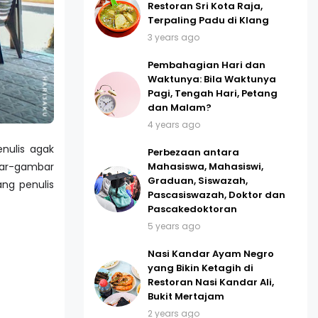
Restoran Sri Kota Raja,
Terpaling Padu di Klang
3 years ago
Pembahagian Hari dan
Waktunya: Bila Waktunya
Pagi, Tengah Hari, Petang
dan Malam?
4 years ago
nulis agak
Perbezaan antara
Mahasiswa, Mahasiswi,
mbar-gambar
Graduan, Siswazah,
ang penulis
Pascasiswazah, Doktor dan
Pascakedoktoran
5 years ago
Nasi Kandar Ayam Negro
yang Bikin Ketagih di
Restoran Nasi Kandar Ali,
Bukit Mertajam
2 years ago