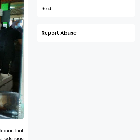
Report Abuse
akanan laut
u, ada juga