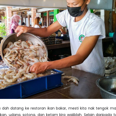
u dah datang ke restoran ikan bakar, mesti kita nak tengok m
an, udang, sotong, dan ketam kira wajiblah. Selain daripada t