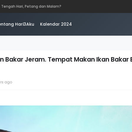
iswazah, Pascasiswazah, Doktor dan Pascakedoktoran
entang Hari3Aku
Kalendar 2024
n Bakar Jeram. Tempat Makan Ikan Bakar B
ars ago