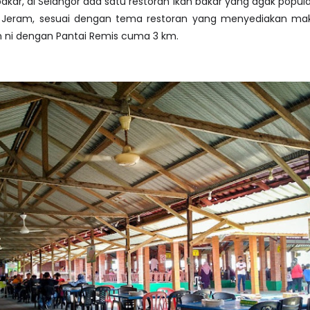
bakar, di Selangor ada satu restoran ikan bakar yang agak popula
tai Jeram, sesuai dengan tema restoran yang menyediakan mak
n ni dengan Pantai Remis cuma 3 km.