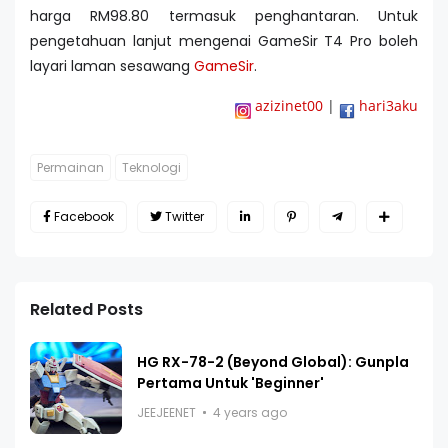
harga RM98.80 termasuk penghantaran. Untuk
pengetahuan lanjut mengenai GameSir T4 Pro boleh
layari laman sesawang
GameSir
.
azizinet00
|
hari3aku
Permainan
Teknologi
Facebook
Twitter
Related Posts
HG RX-78-2 (Beyond Global): Gunpla
Pertama Untuk 'Beginner'
JEEJEENET
4 years ago