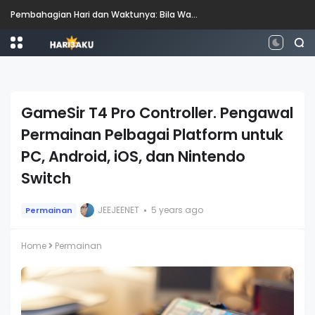
Perbezaan antara Mahasiswa, Mahasiswi, Graduan, Siswazah, Pascasiswazah, Doktor dan Pascakedoktoran
GameSir T4 Pro Controller. Pengawal
Permainan Pelbagai Platform untuk
PC, Android, iOS, dan Nintendo
Switch
JEEJEENET
5 years ago
Permainan
Home
Permainan