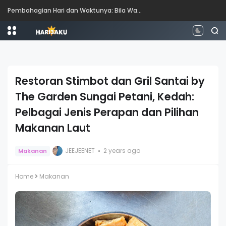
Perbezaan antara Mahasiswa, Mahasiswi, Graduan, Siswazah, Pascasiswazah, Doktor dan Pascakedoktoran
Restoran Stimbot dan Gril Santai by
The Garden Sungai Petani, Kedah:
Pelbagai Jenis Perapan dan Pilihan
Makanan Laut
JEEJEENET
2 years ago
Makanan
Home
Makanan