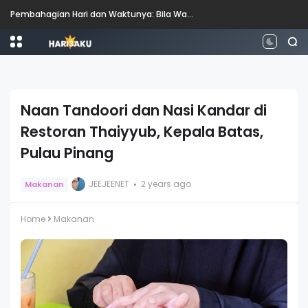
Perbezaan antara Mahasiswa, Mahasiswi, Graduan, Siswazah, Pascasiswazah, Doktor dan Pascakedoktoran
Naan Tandoori dan Nasi Kandar di
Restoran Thaiyyub, Kepala Batas,
Pulau Pinang
JEEJEENET
2 years ago
Makanan
Home
Makanan