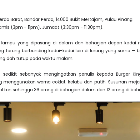
erda Barat, Bandar Perda, 14000 Bukit Mertajam, Pulau Pinang.
amis (3pm - 11pm), Jumaat (3:30pm - 11:30pm).
lampu yang dipasang di dalam dan bahagian depan kedai 
ing terang berbanding kedai-kedai lain di lorong yang sama — 
ang dah tutup pada waktu malam.
sedikit sebanyak mengingatkan penulis kepada Burger Kin
 menggunakan warna coklat, kelabu dan putih. Susunan meja 
kan sehingga 36 orang di bahagian dalam dan 12 orang di baha