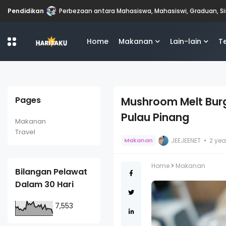
Makanan
Nasi Kandar Ayam Negro yang Bikin Ketagih di Restoran 
Home
Makanan
Lain-lain
T
Pages
Mushroom Melt Burg
Pulau Pinang
Makanan
Travel
JEEJEENET
2 ye
Makanan
Home
Makanan
Bilangan Pelawat
Dalam 30 Hari
7,553