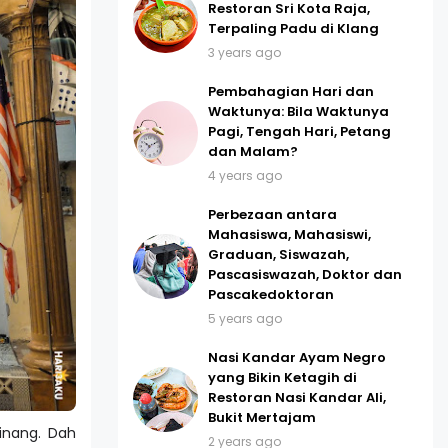
Restoran Sri Kota Raja,
Terpaling Padu di Klang
3 years ago
Pembahagian Hari dan
Waktunya: Bila Waktunya
Pagi, Tengah Hari, Petang
dan Malam?
4 years ago
Perbezaan antara
Mahasiswa, Mahasiswi,
Graduan, Siswazah,
Pascasiswazah, Doktor dan
Pascakedoktoran
5 years ago
Nasi Kandar Ayam Negro
yang Bikin Ketagih di
Restoran Nasi Kandar Ali,
Bukit Mertajam
Pinang. Dah
2 years ago