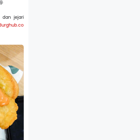
g.
dan jejari
Burghub.co