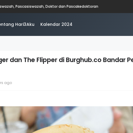
Nasi Kandar Ali, Bukit Mertajam
entang Hari3Aku
Kalendar 2024
er dan The Flipper di Burghub.co Bandar P
ars ago