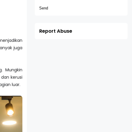
Report Abuse
menjadikan
banyak juga
g. Mungkin
dan kerusi
gian luar.