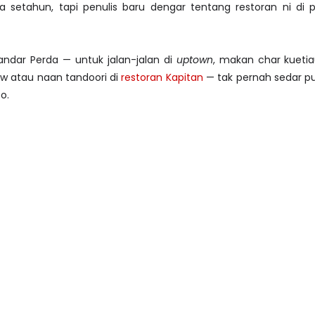
da setahun, tapi penulis baru dengar tentang restoran ni di
andar Perda — untuk jalan-jalan di
uptown
, makan char kuetia
w atau naan tandoori di
restoran Kapitan
— tak pernah sedar p
o.