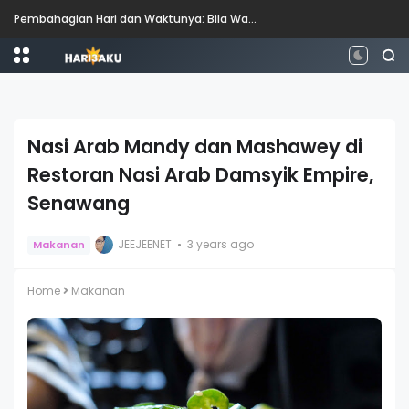
Perbezaan antara Mahasiswa, Mahasiswi, Graduan, Siswazah, Pascasiswazah, Doktor dan Pascakedoktoran
Nasi Arab Mandy dan Mashawey di
Restoran Nasi Arab Damsyik Empire,
Senawang
JEEJEENET
3 years ago
Makanan
Home
Makanan