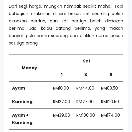
Dari segi harga, mungkin nampak sedikit mahal. Tapi
bahagian makanan di sini besar, set seorang boleh
dimakan berdua, dan set bertiga boleh dimakan
berlima. Jadi kalau datang berlima, yang makan
banyak pula cuma seorang dua eloklah cuma pesan
set tiga orang.
Set
Mandy
1
3
5
Ayam
RM18.00
RM44.00
RM83.50
Kambing
RM27.00
RM77.00
RM120.50
Ayam +
RM39.00
RM100.00
RM174.00
Kambing