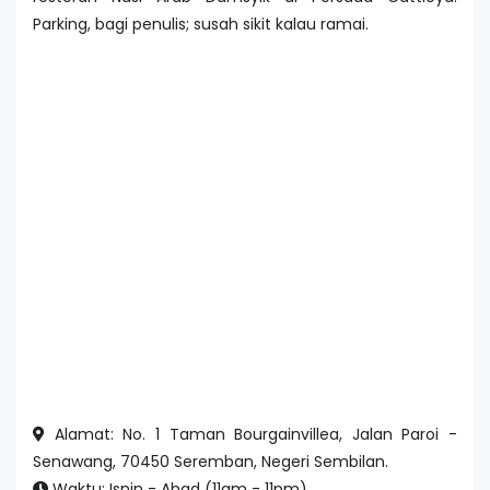
Parking, bagi penulis; susah sikit kalau ramai.
Alamat: No. 1 Taman Bourgainvillea, Jalan Paroi -
Senawang, 70450 Seremban, Negeri Sembilan.
Waktu: Isnin - Ahad (11am - 11pm).