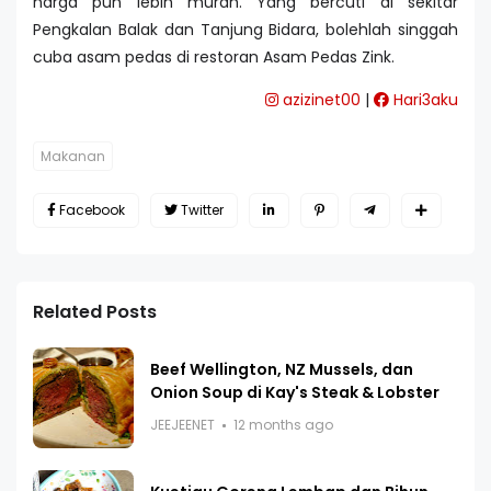
harga pun lebih murah. Yang bercuti di sekitar
Pengkalan Balak dan Tanjung Bidara, bolehlah singgah
cuba asam pedas di restoran Asam Pedas Zink.
azizinet00
|
Hari3aku
Makanan
Facebook
Twitter
Related Posts
Beef Wellington, NZ Mussels, dan
Onion Soup di Kay's Steak & Lobster
JEEJEENET
12 months ago