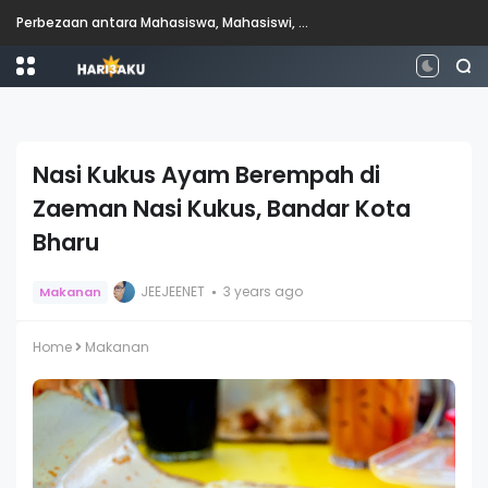
Perbezaan antara Mahasiswa, Mahasiswi, Graduan, Siswazah, Pascasiswazah, Doktor dan Pascakedoktoran
Nasi Kukus Ayam Berempah di
Zaeman Nasi Kukus, Bandar Kota
Bharu
JEEJEENET
3 years ago
Makanan
Home
Makanan