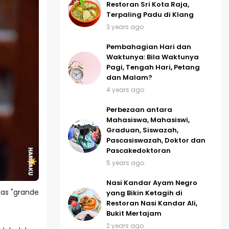
Restoran Sri Kota Raja,
Terpaling Padu di Klang
3 years ago
Pembahagian Hari dan
Waktunya: Bila Waktunya
Pagi, Tengah Hari, Petang
dan Malam?
4 years ago
Perbezaan antara
Mahasiswa, Mahasiswi,
Graduan, Siswazah,
Pascasiswazah, Doktor dan
Pascakedoktoran
5 years ago
Nasi Kandar Ayam Negro
las "grande
yang Bikin Ketagih di
Restoran Nasi Kandar Ali,
Bukit Mertajam
2 years ago