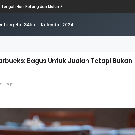
iswazah, Pascasiswazah, Doktor dan Pascakedoktoran
entang Hari3Aku
Kalendar 2024
tarbucks: Bagus Untuk Jualan Tetapi Bukan
ars ago