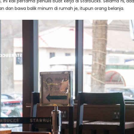
 ini kali pertama penulis buat kerja di Starbucks. Selama ni, ad
san dan bawa balik minum di rumah je, itupun orang belanja.