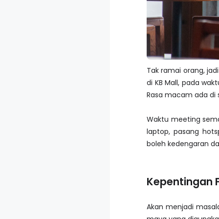
Tak ramai orang, jad
di KB Mall, pada wak
Rasa macam ada di se
Waktu meeting semaki
laptop, pasang hot
boleh kedengaran da
Kepentingan 
Akan menjadi masala
maya yang digunakan