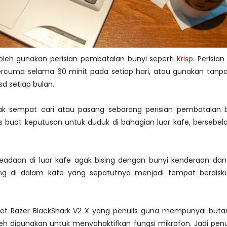
 boleh gunakan perisian pembatalan bunyi seperti
Krisp
. Perisian
ercuma selama 60 minit pada setiap hari, atau gunakan tanp
d setiap bulan.
ak sempat cari atau pasang sebarang perisian pembatalan 
is buat keputusan untuk duduk di bahagian luar kafe, bersebel
keadaan di luar kafe agak bising dengan bunyi kenderaan dan
ising di dalam kafe yang sepatutnya menjadi tempat berdisk
t Razer BlackShark V2 X yang penulis guna mempunyai butang 
leh digunakan untuk menyahaktifkan fungsi mikrofon. Jadi pen