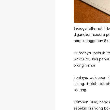
Sebagai alternatif,
digunakan secara p
harga langganan 8 us
Cumanya, penulis t
waktu tu. Jadi penul
orang ramai.
Ironinya, walaupun 
lalang, taklah seb
tenang.
Tambah pula, headse
sebelah kiri yang bo