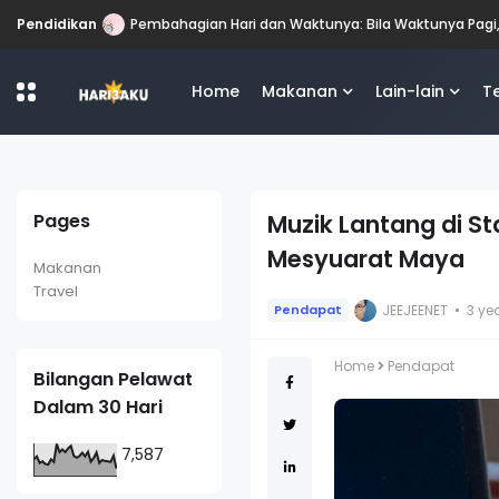
Pendidikan
Perbezaan antara Mahasiswa, Mahasiswi, Graduan, S
Home
Makanan
Lain-lain
T
Pages
Muzik Lantang di S
Mesyuarat Maya
Makanan
Travel
JEEJEENET
3 ye
Pendapat
Home
Pendapat
Bilangan Pelawat
Dalam 30 Hari
7,587