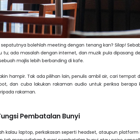
i sepatutnya bolehlah meeting dengan tenang kan? Silap! Seba
tu tu; ada masalah dengan internet, dan muzik pula dipasang d
buah majlis lebih berbanding di kafe.
n hampir. Tak ada pilihan lain, penulis ambil air, cari tempat 
spot, dan cuba lakukan rakaman audio untuk periksa berapa 
ripada rakaman.
Fungsi Pembatalan Bunyi
h kalau laptop, perkakasan seperti headset, ataupun platfor
 tak menyediakan fungsi pembatalan bunyi atau noise cancell