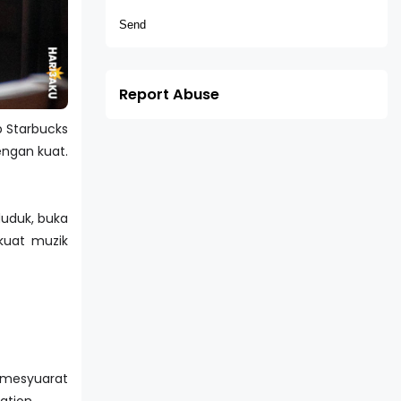
Report Abuse
b Starbucks
engan kuat.
duduk, buka
kuat muzik
m mesyuarat
ation.