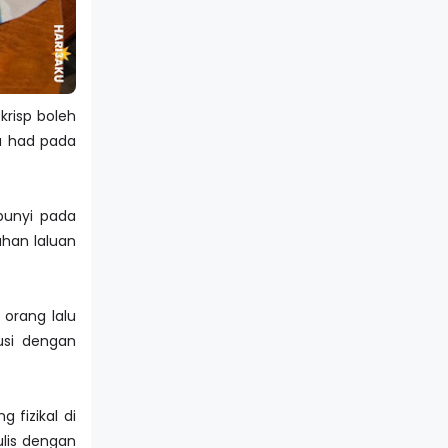
 krisp boleh
a had pada
bunyi pada
ahan laluan
 orang lalu
usi dengan
fizikal di
ulis dengan