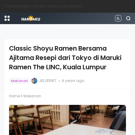
Perbezaan antara Mahasiswa, Mahasiswi, Graduan, Siswazah, Pascasiswazah, Doktor dan Pascakedoktoran
Classic Shoyu Ramen Bersama
Ajitama Resepi dari Tokyo di Maruki
Ramen The LINC, Kuala Lumpur
JEEJEENET
4 years ago
Makanan
Home
Makanan