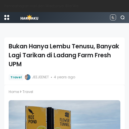
Perbezaan antara Mahasiswa, Mahasiswi, Graduan, Siswazah, Pascasiswazah, Doktor dan Pascakedoktoran
Bukan Hanya Lembu Tenusu, Banyak
Lagi Tarikan di Ladang Farm Fresh
UPM
JEEJEENET
4 years ago
Travel
Home
Travel