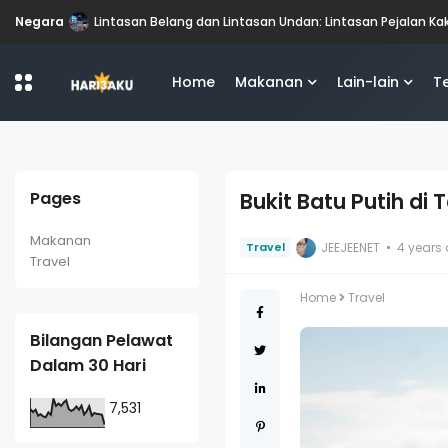
Negara
Lintasan Belang dan Lintasan Undan: Lintasan Pejalan K
Home
Makanan
Lain-lain
T
Pages
Bukit Batu Putih d
Makanan
JEEJEENET
4 years
Travel
Travel
Home
Travel
Bilangan Pelawat
Dalam 30 Hari
7,531