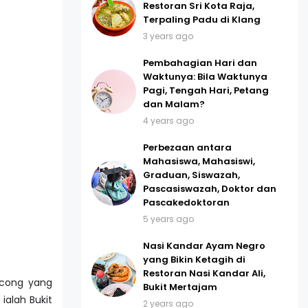
Restoran Sri Kota Raja,
Terpaling Padu di Klang
3 years ago
Pembahagian Hari dan
Waktunya: Bila Waktunya
Pagi, Tengah Hari, Petang
dan Malam?
4 years ago
Perbezaan antara
Mahasiswa, Mahasiswi,
Graduan, Siswazah,
Pascasiswazah, Doktor dan
Pascakedoktoran
5 years ago
Nasi Kandar Ayam Negro
yang Bikin Ketagih di
Restoran Nasi Kandar Ali,
ncong yang
Bukit Mertajam
ialah Bukit
2 years ago