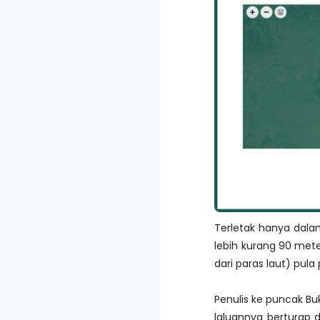
Terletak hanya dalam
lebih kurang 90 mete
dari paras laut) pul
Penulis ke puncak Bu
laluannya berturap d