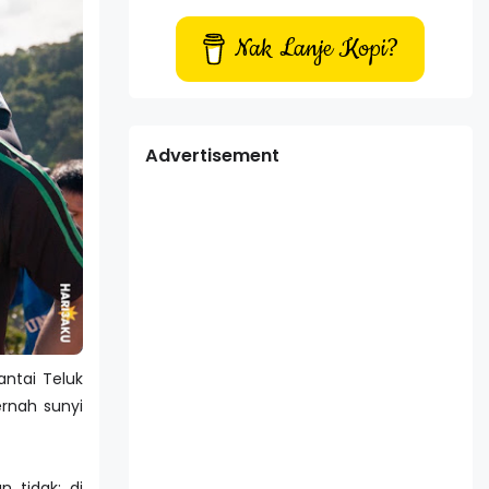
Nak Lanje Kopi?
Advertisement
ntai Teluk
rnah sunyi
 tidak; di