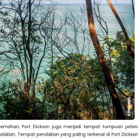
hemahan; Port Dickson juga menjadi tempat tumpuan pela
dakian. Tempat pendakian yang paling terkenal di Port Dickson 