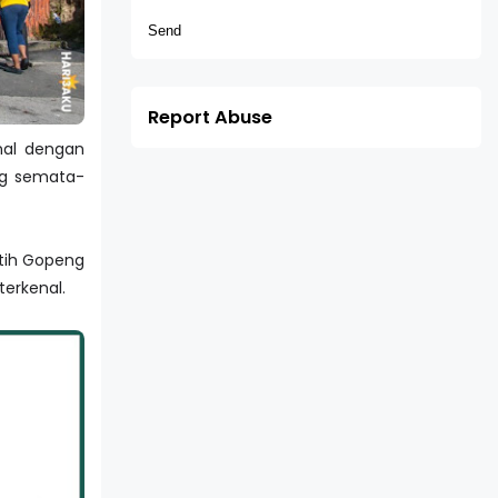
Report Abuse
nal dengan
ng semata-
utih Gopeng
terkenal.