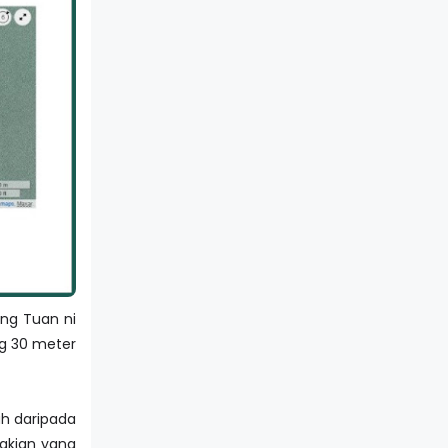
ung Tuan ni
ng 30 meter
uh daripada
dakian yang