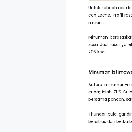
Untuk sebuah rasa ko
con Leche. Profil ra
minum.
Minuman berasaskan
susu. Jadi rasanya le
296 kcal.
Minuman Istimewa
Antara minuman-min
cuba; ialah ZUS Gu
bersama pandan, san
Thunder pula gandi
bersitrus dan berka