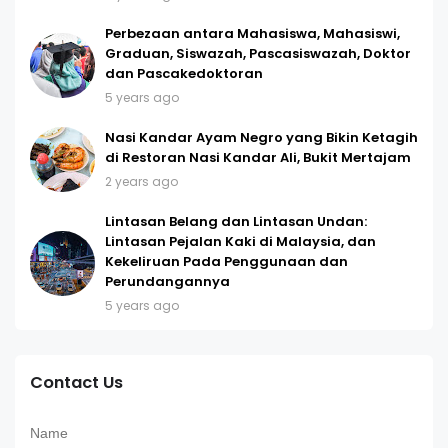
Perbezaan antara Mahasiswa, Mahasiswi,
Graduan, Siswazah, Pascasiswazah, Doktor
dan Pascakedoktoran
5 years ago
Nasi Kandar Ayam Negro yang Bikin Ketagih
di Restoran Nasi Kandar Ali, Bukit Mertajam
2 years ago
Lintasan Belang dan Lintasan Undan:
Lintasan Pejalan Kaki di Malaysia, dan
Kekeliruan Pada Penggunaan dan
Perundangannya
5 years ago
Contact Us