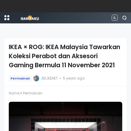
Nasi Kandar Ayam Negro yang Bikin Ketagih di Restoran Nasi Kandar Ali, Bukit Mertajam
IKEA × ROG: IKEA Malaysia Tawarkan
Koleksi Perabot dan Aksesori
Gaming Bermula 11 November 2021
JEEJEENET
5 years ago
Permainan
Home
Permainan