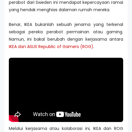
perabot dari Sweden ini mendapat kepercayaan ramai
yang hendak menghias dalaman rumah mereka.
Benar, IKEA bukanlah sebuah jenama yang terkenal
sebagai pereka perabot permainan atau gaming.
Namun, ini bakal berubah dengan kerjasama antara
IKEA dan ASUS Republic of Gamers (ROG)
.
Melalui kerjasama atau kolaborasi ini, IKEA dan ROG