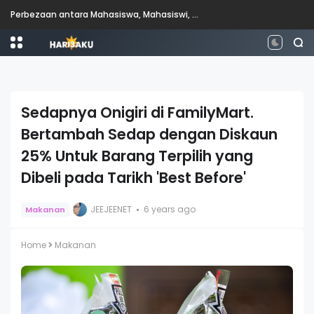
Perbezaan antara Mahasiswa, Mahasiswi, Graduan, Siswazah, Pascasiswazah, Doktor dan Pascakedoktoran
Sedapnya Onigiri di FamilyMart.
Bertambah Sedap dengan Diskaun
25% Untuk Barang Terpilih yang
Dibeli pada Tarikh 'Best Before'
JEEJEENET
6 years ago
Makanan
Home
Makanan