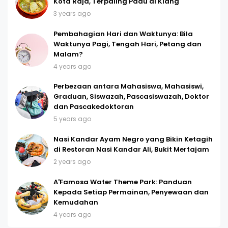
Kota Raja, Terpaling Padu di Klang
3 years ago
Pembahagian Hari dan Waktunya: Bila
Waktunya Pagi, Tengah Hari, Petang dan
Malam?
4 years ago
Perbezaan antara Mahasiswa, Mahasiswi,
Graduan, Siswazah, Pascasiswazah, Doktor
dan Pascakedoktoran
5 years ago
Nasi Kandar Ayam Negro yang Bikin Ketagih
di Restoran Nasi Kandar Ali, Bukit Mertajam
2 years ago
A'Famosa Water Theme Park: Panduan
Kepada Setiap Permainan, Penyewaan dan
Kemudahan
4 years ago