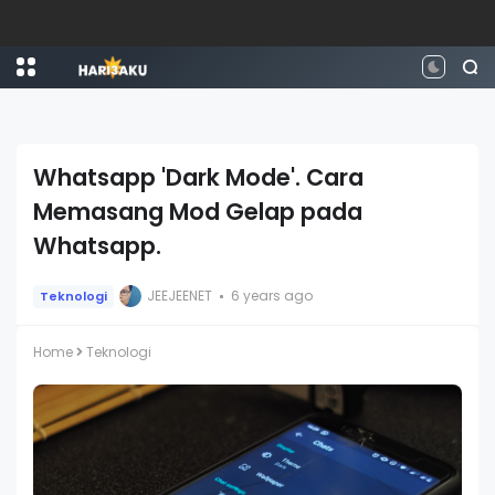
A'Famosa Water Theme Park: Panduan Kepada Setiap Permainan, Penyewaan dan Kemudahan
Whatsapp 'Dark Mode'. Cara
Memasang Mod Gelap pada
Whatsapp.
JEEJEENET
6 years ago
Teknologi
Home
Teknologi