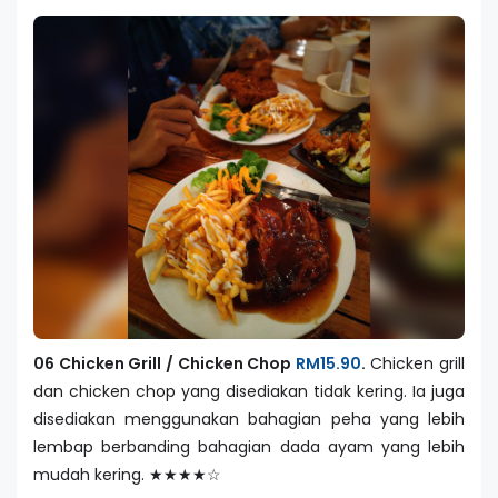
06 Chicken Grill / Chicken Chop
RM15.90
.
Chicken grill
dan chicken chop yang disediakan tidak kering. Ia juga
disediakan menggunakan bahagian peha yang lebih
lembap berbanding bahagian dada ayam yang lebih
mudah kering. ★★★★☆