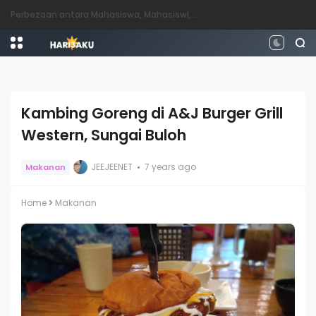
Perbezaan antara Mahasiswa, Mahasiswi, Graduan, Siswazah, Pascasiswazah, Doktor dan Pascakedoktoran
Kambing Goreng di A&J Burger Grill
Western, Sungai Buloh
JEEJEENET
7 years ago
Makanan
Home
Makanan