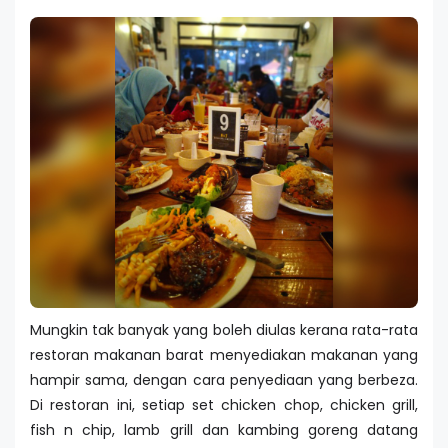
Mungkin tak banyak yang boleh diulas kerana rata-rata
restoran makanan barat menyediakan makanan yang
hampir sama, dengan cara penyediaan yang berbeza.
Di restoran ini, setiap set chicken chop, chicken grill,
fish n chip, lamb grill dan kambing goreng datang