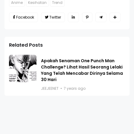
Anime
Kesihatan
Trend
Facebook
Twitter
Related Posts
Apakah Senaman One Punch Man
Challenge? Lihat Hasil Seorang Lelaki
Yang Telah Mencabar Dirinya Selama
30 Hari
JEEJEENET
7 years ago