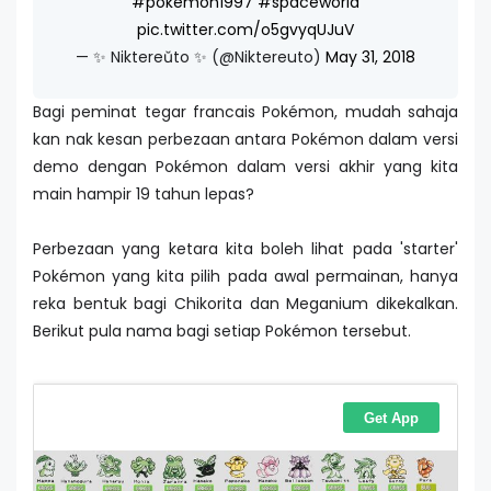
#pokemon1997
#spaceworld
pic.twitter.com/o5gvyqUJuV
— ✨ Niktereŭto ✨ (@Niktereuto)
May 31, 2018
Bagi peminat tegar francais Pokémon, mudah sahaja
kan nak kesan perbezaan antara Pokémon dalam versi
demo dengan Pokémon dalam versi akhir yang kita
main hampir 19 tahun lepas?
Perbezaan yang ketara kita boleh lihat pada 'starter'
Pokémon yang kita pilih pada awal permainan, hanya
reka bentuk bagi Chikorita dan Meganium dikekalkan.
Berikut pula nama bagi setiap Pokémon tersebut.