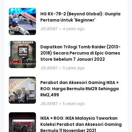
HG RX-78-2 (Beyond Global): Gunpla
Pertama Untuk 'Beginner'
JEEJEENET
4 years ago
Dapatkan Trilogi Tomb Raider (2013-
2018) Secara Percuma di Epic Games
Store Sebelum 7 Januari 2022
JEEJEENET
5 years ago
Perabot dan Aksesori Gaming IKEA ×
ROG: Harga Bermula RM29 Sehingga
RM2,499
JEEJEENET
5 years ago
IKEA × ROG: IKEA Malaysia Tawarkan
Koleksi Perabot dan Aksesori Gaming
Bermula 11 November 2021