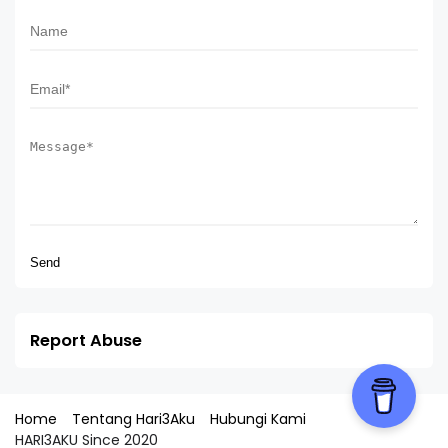
Report Abuse
Home
Tentang Hari3Aku
Hubungi Kami
HARI3AKU Since 2020