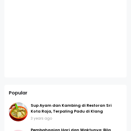
Popular
Sup Ayam dan Kambing di Restoran Sri
Kota Raja, Terpaling Padu di Klang
3 years ago
Pembahagian Hari dan Waktunya: Bila