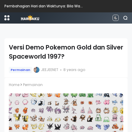
Pembahagian Hari dan Waktunya: Bila Waktunya Pagi, Tengah Hari, Petang dan Malam?
Versi Demo Pokemon Gold dan Silver
Spaceworld 1997?
JEEJEENET
8 years ago
Permainan
Home
Permainan