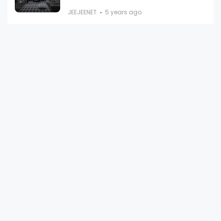
JEEJEENET
5 years ago