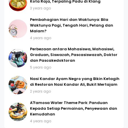
Kota Raja, Terpaling Padu di Klang
3 years ago
Pembahagian Hari dan Waktunya: Bila
Waktunya Pagi, Tengah Hari, Petang dan
Malam?
4 years ago
Perbezaan antara Mahasiswa, Mahasiswi,
Graduan, Siswazah, Pascasiswazah, Doktor
dan Pascakedoktoran
5 years ago
Nasi Kandar Ayam Negro yang Bikin Ketagih
di Restoran Nasi Kandar Ali, Bukit Mertajam
2 years ago
A'Famosa Water Theme Park: Panduan
Kepada Setiap Permainan, Penyewaan dan
Kemudahan
4 years ago