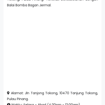
Balai Bomba Bagan Jermal.
Alamat: Jln Tanjong Tokong, 10470 Tanjung Tokong,
Pulau Pinang.
Waktu: Selasa - Ahad (4:30pm - 12:00am).