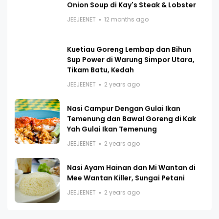
Onion Soup di Kay's Steak & Lobster
JEEJEENET
12 months ago
Kuetiau Goreng Lembap dan Bihun
Sup Power di Warung Simpor Utara,
Tikam Batu, Kedah
JEEJEENET
2 years ago
Nasi Campur Dengan Gulai Ikan
Temenung dan Bawal Goreng di Kak
Yah Gulai Ikan Temenung
JEEJEENET
2 years ago
Nasi Ayam Hainan dan Mi Wantan di
Mee Wantan Killer, Sungai Petani
JEEJEENET
2 years ago