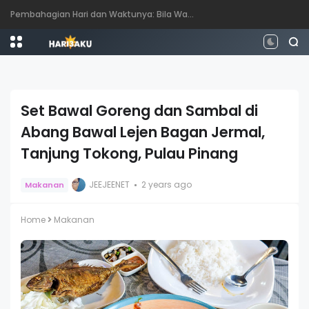
Perbezaan antara Mahasiswa, Mahasiswi, Graduan, Siswazah, Pascasiswazah, Doktor dan Pascakedoktoran
Set Bawal Goreng dan Sambal di
Abang Bawal Lejen Bagan Jermal,
Tanjung Tokong, Pulau Pinang
JEEJEENET
2 years ago
Makanan
Home
Makanan