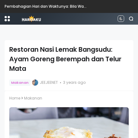
Perbezaan antara Mahasiswa, Mahasiswi, Graduan, Siswazah, Pascasiswazah, Doktor dan Pascakedoktoran
Restoran Nasi Lemak Bangsudu:
Ayam Goreng Berempah dan Telur
Mata
JEEJEENET
3 years ago
Makanan
Home
Makanan