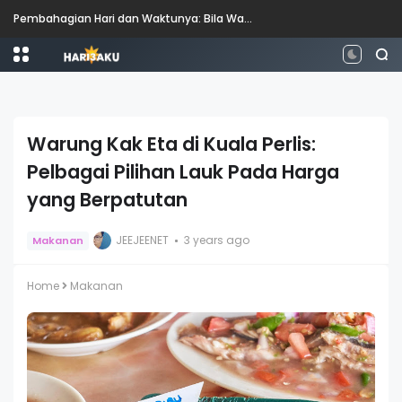
Perbezaan antara Mahasiswa, Mahasiswi, Graduan, Siswazah, Pascasiswazah, Doktor dan Pascakedoktoran
Warung Kak Eta di Kuala Perlis:
Pelbagai Pilihan Lauk Pada Harga
yang Berpatutan
JEEJEENET
3 years ago
Makanan
Home
Makanan