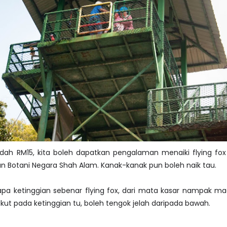
ah RM15, kita boleh dapatkan pengalaman menaiki flying fox
n Botani Negara Shah Alam. Kanak-kanak pun boleh naik tau.
rapa ketinggian sebenar flying fox, dari mata kasar nampak m
akut pada ketinggian tu, boleh tengok jelah daripada bawah.