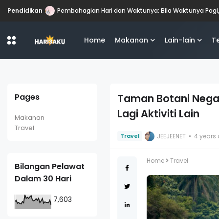
Pendidikan
Pembahagian Hari dan Waktunya: Bila Waktunya Pagi
Home
Makanan
Lain-lain
T
Pages
Taman Botani Negar
Lagi Aktiviti Lain
Makanan
Travel
JEEJEENET
4 years
Travel
Home
Travel
Bilangan Pelawat
Dalam 30 Hari
7,603