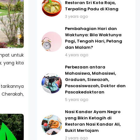
Restoran Sri Kota Raja,
Terpaling Padu di Klang
3 years ago
Pembahagian Hari dan
Waktunya: Bila Waktunya
Pagi, Tengah Hari, Petang
dan Malam?
mpat untuk
4 years ago
; yang kita
Perbezaan antara
Mahasiswa, Mahasiswi,
Graduan, Siswazah,
Pascasiswazah, Doktor dan
tarikannya
Pascakedoktoran
 Cherakah,
5 years ago
Nasi Kandar Ayam Negro
yang Bikin Ketagih di
Restoran Nasi Kandar Ali,
Bukit Mertajam
2 years ago