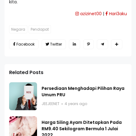
kita.
azizinet00
|
Hari3aku
Negara
Pendapat
Facebook
Twitter
Related Posts
Persediaan Menghadapi Pilihan Raya
Umum PRU
JEEJEENET
4 years ago
Harga Siling Ayam Ditetapkan Pada
RM9.40 Sekilogram Bermula 1 Julai
2022