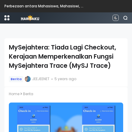
Perbezaan antara Mahasiswa, Mahasiswi, Graduan, Siswazah, Pascasiswazah, Doktor dan Pascakedoktoran
MySejahtera: Tiada Lagi Checkout,
Kerajaan Memperkenalkan Fungsi
MySejahtera Trace (MySJ Trace)
JEEJEENET
5 years ago
Berita
Home
Berita