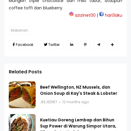
Mungkin triple chocolate dan milo tabur, ataupun
coffee toffi dan blueberry.
azizinet00
|
hari3aku
Makanan
Facebook
Twitter
Related Posts
Beef Wellington, NZ Mussels, dan
Onion Soup di Kay's Steak & Lobster
JEEJEENET
12 months ago
Kuetiau Goreng Lembap dan Bihun
Sup Power di Warung Simpor Utara,