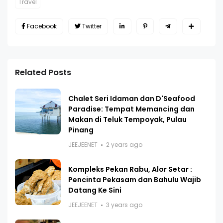
Travel
Facebook
Twitter
Related Posts
Chalet Seri Idaman dan D'Seafood
Paradise: Tempat Memancing dan
Makan di Teluk Tempoyak, Pulau
Pinang
JEEJEENET
2 years ago
Kompleks Pekan Rabu, Alor Setar :
Pencinta Pekasam dan Bahulu Wajib
Datang Ke Sini
JEEJEENET
3 years ago