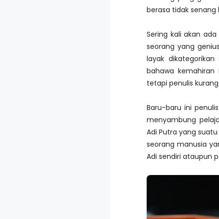
berasa tidak senang 
Sering kali akan ad
seorang yang geniu
layak dikategorika
bahawa kemahiran M
tetapi penulis kura
Baru-baru ini penul
menyambung pelajar
Adi Putra yang suat
seorang manusia yan
Adi sendiri ataupun 