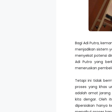
Bagi Adi Putra, kema
menjadikan sistem ya
menyekat potensi dir
Adi Putra yang berke
meneruskan pembelaj
Tetapi ini tidak ber
proses yang khas un
adalah amat jarang s
kita dengar. Oleh i
dipersiakan hanya k
mengikut proses kana