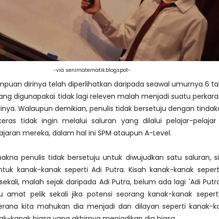
-via senimatematik.blogspot-
mpuan dirinya telah diperlihatkan daripada seawal umurnya 6 tahu
ng digunapakai tidak lagi releven malah menjadi suatu perkar
inya. Walaupun demikian, penulis tidak bersetuju dengan tinda
ras tidak ingin melalui saluran yang dilalui pelajar-pelajar
aran mereka, dalam hal ini SPM ataupun A-Level.
makna penulis tidak bersetuju untuk diwujudkan satu saluran, 
tuk kanak-kanak seperti Adi Putra. Kisah kanak-kanak sepert
ekali, malah sejak daripada Adi Putra, belum ada lagi 'Adi Putra
tu amat pelik sekali jika potensi seorang kanak-kanak sepert
erana kita mahukan dia menjadi dan dilayan seperti kanak-ka
k-kanak biasa yang akhirnya menjadikan dia biasa.