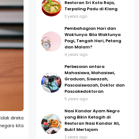
Restoran Sri Kota Raja,
Terpaling Padu di Klang
3 years ago
Pembahagian Hari dan
Waktunya: Bila Waktunya
Pagi, Tengah Hari, Petang
dan Malam?
4 years ago
Perbezaan antara
Mahasiswa, Mahasiswi,
Graduan, Siswazah,
Pascasiswazah, Doktor dan
Pascakedoktoran
5 years ago
Nasi Kandar Ayam Negro
yang Bikin Ketagih di
idak direka
Restoran Nasi Kandar Ali,
negara kita
Bukit Mertajam
2 years ago