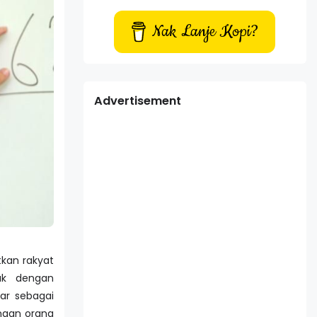
Nak Lanje Kopi?
Advertisement
tkan rakyat
ak dengan
ar sebagai
ngan orang