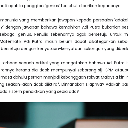
hati apabila panggilan 'genius' tersebut diberikan kepadanya.
a manusia yang memberikan jawapan kepada persoalan 'adakah
s?' dengan jawapan bahawa kemahiran Adi Putra bukanlah se
n sebagai genius. Penulis sebenarnya agak bersetuju untuk 
atematik Adi Putra masih belum dapat dikategorikan sebag
ng bersetuju dengan kenyataan-kenyataan sokongan yang diberi
is terbaca sebuah artikel yang mengatakan bahawa Adi Putra 
annya kerana dia tidak mempunyai sebarang sijil SPM ataupu
u masa dahulu pernah menjadi kebanggaan rakyat Malaysia kin
g seakan-akan tidak diiktiraf. Dimanakah silapnya? Adakah p
pada sistem pendidikan yang sedia ada?