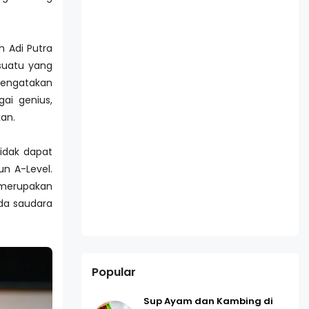
 Adi Putra
suatu yang
mengatakan
ai genius,
kan.
tidak dapat
n A-Level.
i merupakan
ada saudara
Popular
Sup Ayam dan Kambing di