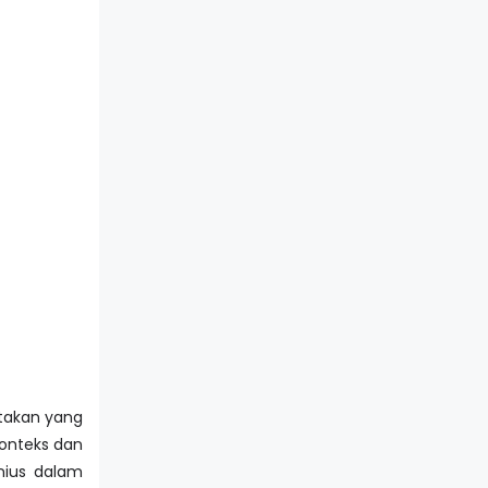
atakan yang
konteks dan
nius dalam