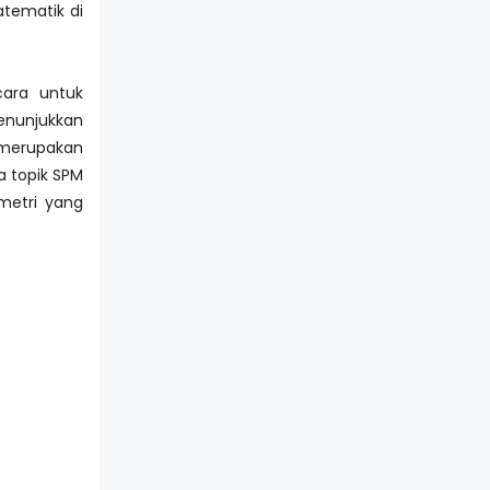
tematik di
ara untuk
enunjukkan
u merupakan
a topik SPM
imetri yang