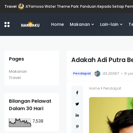
Travel
A'Famosa Water Theme Park: Panduan Kepada Setiap Pe
Home
Makanan
Lain-lain
T
Pages
Adakah Adi Putra 
Makanan
JEEJEENET
8 ye
Pendapat
Travel
Home
Pendapat
Bilangan Pelawat
Dalam 30 Hari
7,538