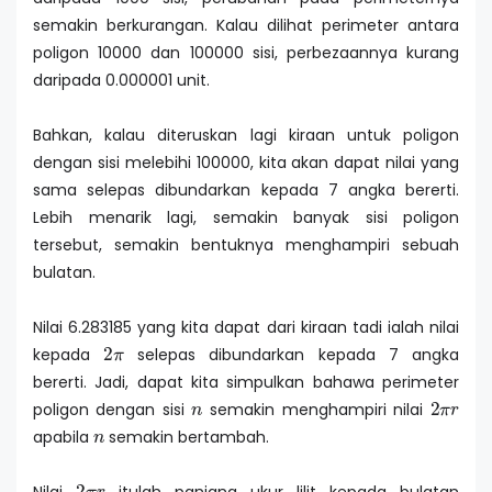
semakin berkurangan. Kalau dilihat perimeter antara
poligon 10000 dan 100000 sisi, perbezaannya kurang
daripada 0.000001 unit.
Bahkan, kalau diteruskan lagi kiraan untuk poligon
dengan sisi melebihi 100000, kita akan dapat nilai yang
sama selepas dibundarkan kepada 7 angka bererti.
Lebih menarik lagi, semakin banyak sisi poligon
tersebut, semakin bentuknya menghampiri sebuah
bulatan.
Nilai 6.283185 yang kita dapat dari kiraan tadi ialah nilai
2
π
kepada
selepas dibundarkan kepada 7 angka
bererti. Jadi, dapat kita simpulkan bahawa perimeter
n
2
π
r
poligon dengan sisi
semakin menghampiri nilai
n
apabila
semakin bertambah.
2
π
r