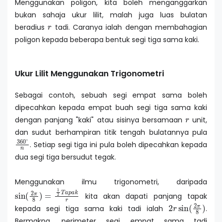
Menggunakan poligon, kita boleh menganggarkan
bukan sahaja ukur lilit, malah juga luas bulatan
r
beradius
tadi. Caranya ialah dengan membahagian
poligon kepada beberapa bentuk segi tiga sama kaki.
Ukur Lilit Menggunakan Trigonometri
Sebagai contoh, sebuah segi empat sama boleh
dipecahkan kepada empat buah segi tiga sama kaki
r
dengan panjang "kaki" atau sisinya bersamaan
unit,
dan sudut berhampiran titik tengah bulatannya pula
360
∘
n
. Setiap segi tiga ini pula boleh dipecahkan kepada
dua segi tiga bersudut tegak.
Menggunakan ilmu trigonometri, daripada
sin
(
2
π
8
)
=
1
2
T
a
p
a
k
r
kita akan dapati panjang tapak
2
r
sin
(
2
π
8
)
kepada segi tiga sama kaki tadi ialah
.
Bermakna, perimeter segi empat sama tadi