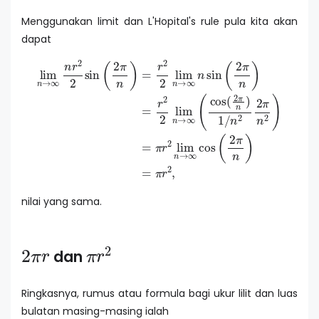
Menggunakan limit dan L'Hopital's rule pula kita akan
dapat
lim
n
→
∞
n
r
2
2
sin
(
2
π
n
)
=
r
2
2
lim
n
→
∞
n
sin
(
2
π
n
)
=
r
2
2
li
nilai yang sama.
2
π
r
π
r
2
dan
Ringkasnya, rumus atau formula bagi ukur lilit dan luas
bulatan masing-masing ialah