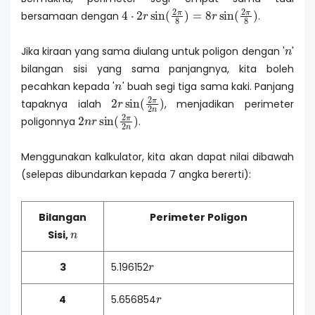
4
⋅
2
r
sin
(
2
π
8
)
=
8
r
sin
(
2
π
8
)
bersamaan dengan
.
n
Jika kiraan yang sama diulang untuk poligon dengan '
'
bilangan sisi yang sama panjangnya, kita boleh
n
pecahkan kepada '
' buah segi tiga sama kaki. Panjang
2
r
sin
(
2
π
2
n
)
tapaknya ialah
, menjadikan perimeter
2
n
r
sin
(
2
π
2
n
)
poligonnya
.
Menggunakan kalkulator, kita akan dapat nilai dibawah
(selepas dibundarkan kepada 7 angka bererti):
Bilangan
Perimeter Poligon
n
Sisi,
r
3
5.196152
r
4
5.656854