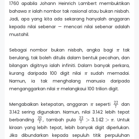
1760 apabila Johann Heinrich Lambert membuktikan
π
bahawa
ialah nombor tak rasional atau bukan nisbah.
Jadi, apa yang kita ada sekarang hanyalah anggaran
kepada nilai sebenar — mencari nilai sebenar adalah
mustahil.
π
Sebagai nombor bukan nisbah, angka bagi
tak
berulang, tak boleh ditulis dalam bentuk pecahan, dan
bilangan digitnya ialah infiniti. Dalam banyak perkara,
π
kurang daripada 100 digit nilai
sudah memadai.
Namun, ia tak menghalang manusia daripada
π
menganggarkan nilai
melangkaui 100 trilion digit.
π
22
7
Mengabaikan ketepatan, anggaran
seperti
dan
3.142 sering digunakan. Namun, nilai 3.142 lebih tepat
22
7
22
7
>
3.142
>
π
berbanding
, tambah pula
. Untuk
kiraan yang lebih tepat, lebih banyak digit diperlukan.
Jika dibundarkan kepada sepuluh titik perpuluhan