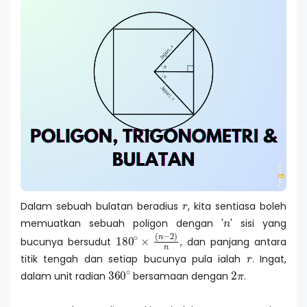
r
Dalam sebuah bulatan beradius
, kita sentiasa boleh
n
memuatkan sebuah poligon dengan '
' sisi yang
180
∘
×
(
n
−
2
)
n
bucunya bersudut
, dan panjang antara
r
titik tengah dan setiap bucunya pula ialah
. Ingat,
360
∘
2
π
dalam unit radian
bersamaan dengan
.