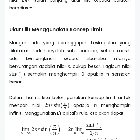
Nilai
itulah panjang ukur lilit kepada bulatan
r
beradius
.
Ukur Lilit Menggunakan Konsep Limit
Mungkin ada yang beranggapan kesimpulan yang
dilakukan tadi hanyalah satu andaian, sebab masih
ada kemungkinan secara tiba-tiba nilainya
n
berkurangan apabila nilai
cukup besar. Lagipun nilai
sin
(
π
n
)
n
semakin menghampiri 0 apabila
semakin
besar.
Dalam hal ni, kita boleh gunakan konsep limit untuk
2
n
r
sin
(
π
n
)
n
mencari nilai
apabila
menghampiri
infiniti. Menggunakan L'Hopital's rule, kita akan dapat
lim
n
→
∞
2
n
r
sin
(
π
n
)
=
2
r
lim
n
→
∞
sin
(
π
n
)
1
/
n
=
2
r
lim
n
→