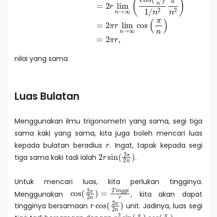
nilai yang sama.
Luas Bulatan
Menggunakan ilmu trigonometri yang sama, segi tiga
sama kaki yang sama, kita juga boleh mencari luas
r
kepada bulatan beradius
. Ingat, tapak kepada segi
2
r
sin
(
2
π
2
n
)
tiga sama kaki tadi ialah
.
Untuk mencari luas, kita perlukan tingginya.
cos
(
2
π
2
n
)
=
T
i
n
g
g
i
r
Menggunakan
, kita akan dapat
r
cos
(
2
π
2
n
)
tingginya bersamaan
unit. Jadinya, luas segi
r
2
sin
(
π
n
)
cos
(
π
n
)