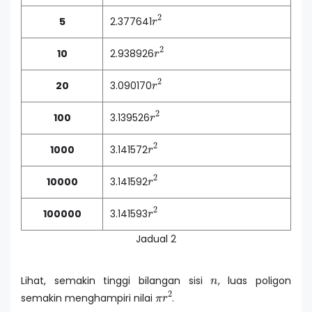
r
2
5
2.377641
r
2
10
2.938926
r
2
20
3.090170
r
2
100
3.139526
r
2
1000
3.141572
r
2
10000
3.141592
r
2
100000
3.141593
Jadual 2
n
Lihat, semakin tinggi bilangan sisi
, luas poligon
π
r
2
semakin menghampiri nilai
.