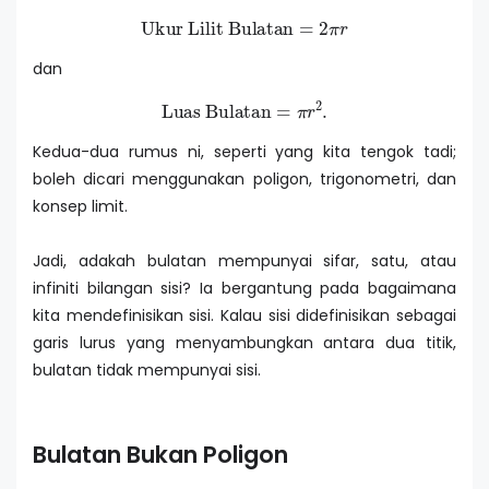
Ukur Lilit Bulatan
=
2
π
r
dan
Luas Bulatan
=
π
r
2
.
Kedua-dua rumus ni, seperti yang kita tengok tadi;
boleh dicari menggunakan poligon, trigonometri, dan
konsep limit.
Jadi, adakah bulatan mempunyai sifar, satu, atau
infiniti bilangan sisi? Ia bergantung pada bagaimana
kita mendefinisikan sisi. Kalau sisi didefinisikan sebagai
garis lurus yang menyambungkan antara dua titik,
bulatan tidak mempunyai sisi.
Bulatan Bukan Poligon