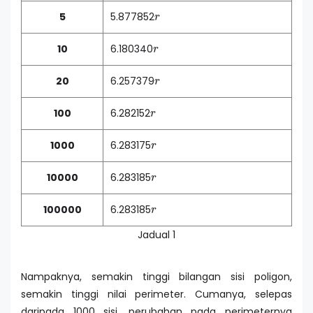
r
5
5.877852
r
10
6.180340
r
20
6.257379
r
100
6.282152
r
1000
6.283175
r
10000
6.283185
r
100000
6.283185
Jadual 1
Nampaknya, semakin tinggi bilangan sisi poligon,
semakin tinggi nilai perimeter. Cumanya, selepas
daripada 1000 sisi, perubahan pada perimeternya