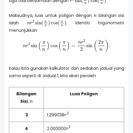
tiga tadi bersamaan dengan
.
n
Maksudnya, luas untuk poligon dengan
bilangan sisi
n
r
2
sin
(
π
n
)
cos
(
π
n
)
ialah
. Identiti trigonometri
menunjukkan
n
r
2
sin
(
π
n
)
cos
(
π
n
)
=
n
r
2
2
sin
(
2
π
n
)
.
Kalau kita gunakan kalkulator dan sediakan jadual yang
sama seperti di Jadual 1, kita akan peroleh
Bilangan
Luas Poligon
n
Sisi,
r
2
3
1.299038
r
2
4
2.000000