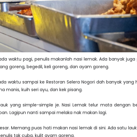
da waktu pagi, penulis makanlah nasi lemak. Ada banyak juga p
ng goreng, begedil, keli goreng, dan ayam goreng.
da waktu sampai ke Restoran Selera Nogori dah banyak yang h
na manis, kuih seri ayu, dan kek pisang.
 lauk yang simple-simple je. Nasi Lemak telur mata dengan be
pan. Lagipun nanti sampai melaka nak makan lagi.
esar. Memang puas hati makan nasi lemak di sini. Ada satu lauk
enulis tak cuba, kulit ayam goreng.