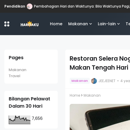
Pendidikan
Pembahagian Hari dan Waktunya: Bila Waktunya Pagi
Home
Makanan
Lain-lain
T
Pages
Restoran Selera No
Makan Tengah Hari
Makanan
Travel
JEEJEENET
4 ye
Makanan
Home
Makanan
Bilangan Pelawat
Dalam 30 Hari
7,656